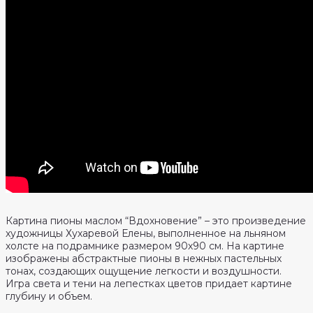
Картина пионы маслом “Вдохновение” – это произведение
художницы Хухаревой Елены, выполненное на льняном
холсте на подрамнике размером 90х90 см. На картине
изображены абстрактные пионы в нежных пастельных
тонах, создающих ощущение легкости и воздушности.
Игра света и тени на лепестках цветов придает картине
глубину и объем.