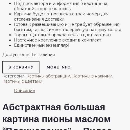
Подпись автора и информация о картине на
обратной стороне картины
Картина будет отправлена с трек-номер для
отслеживания доставки
Готова к развешиванию и не требует обрамления
багетом, так как имеет галерейную натяжку холста
Торцы тщательно прокрашены в цвет картины
Настенное крепление входит в комплект
Единственный экземпляр!
Доступность:
1 в наличии
Количество
В КОРЗИНУ
MORE INFO
товара
Большая
Категории:
Картины абстракции
,
Картины в наличии
,
картина
Картины с цветами
пионы
маслом
Описание
"Вдохновение"
90х90
Абстрактная большая
см
картина пионы маслом