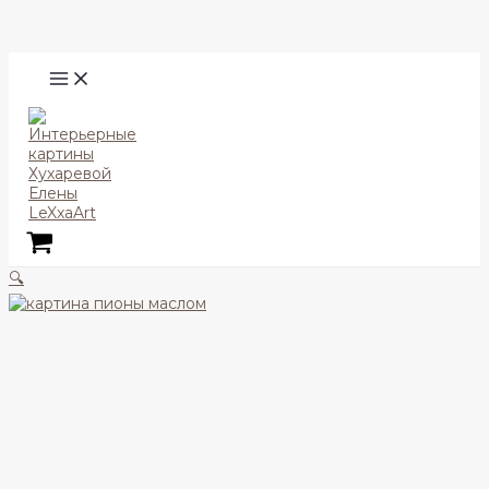
Перейти
Поиск
к
содержимому
MAIN
MENU
🔍