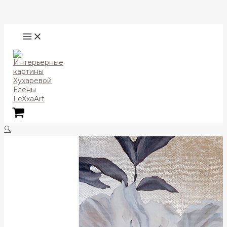
Перейти
Поиск
к
содержимому
MAIN
MENU
🔍