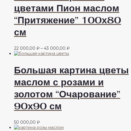
цветами Пион маслом
“Притяжение” 100х80
см
Диапазон
22 000,00
₽
–
43 000,00
₽
цен:
22
000,00 ₽
Большая картина цветы
–
43
маслом с розами и
000,00 ₽
золотом “Очарование”
90х90 см
50 000,00
₽