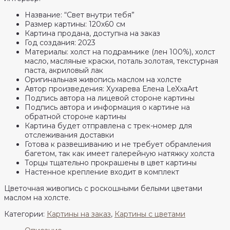
Название: “Свет внутри тебя”
Размер картины: 120х60 см
Картина продана, доступна на заказ
Год создания: 2023
Материалы: холст на подрамнике (лен 100%), холст
масло, масляные краски, поталь золотая, текстурная
паста, акриловый лак
Оригинальная живопись маслом на холсте
Автор произведения: Хухарева Елена LeXxaArt
Подпись автора на лицевой стороне картины
Подпись автора и информация о картине на
обратной стороне картины
Картина будет отправлена с трек-номер для
отслеживания доставки
Готова к развешиванию и не требует обрамления
багетом, так как имеет галерейную натяжку холста
Торцы тщательно прокрашены в цвет картины
Настенное крепление входит в комплект
Цветочная живопись с роскошными белыми цветами
маслом на холсте.
Категории:
Картины на заказ
,
Картины с цветами