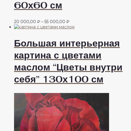
60х60 см
Диапазон
20 000,00
₽
–
55 000,00
₽
цен:
20
000,00 ₽
Большая интерьерная
–
55
картина с цветами
000,00 ₽
маслом “Цветы внутри
себя” 130х100 см