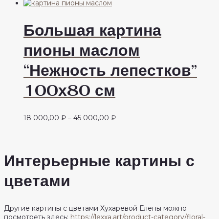
Большая картина
пионы маслом
“Нежность лепестков”
100х80 см
Диапазон
18 000,00
₽
–
45 000,00
₽
цен:
18
000,00 ₽
–
Интерьерные картины с
45
000,00 ₽
цветами
Другие картины с цветами Хухаревой Елены можно
посмотреть здесь:
https://lexxa.art/product-category/floral-