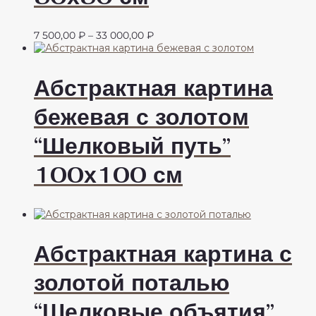
Диапазон
7 500,00
₽
–
33 000,00
₽
цен:
7
500,00 ₽
Абстрактная картина
–
33
бежевая с золотом
000,00 ₽
“Шелковый путь”
100х100 см
Абстрактная картина с
золотой поталью
“Шелковые объятия”