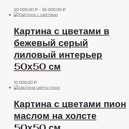
Диапазон
20 000,00
₽
–
55 000,00
₽
цен:
20
000,00 ₽
Картина с цветами в
–
55
бежевый серый
000,00 ₽
лиловый интерьер
50х50 см
10 000,00
₽
Картина с цветами пион
маслом на холсте
50х50 см