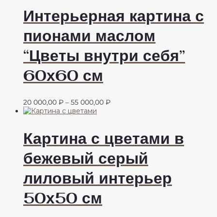
Интерьерная картина с
пионами маслом
“Цветы внутри себя”
60х60 см
Диапазон
20 000,00
₽
–
55 000,00
₽
цен:
20
000,00 ₽
Картина с цветами в
–
55
бежевый серый
000,00 ₽
лиловый интерьер
50х50 см