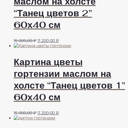
маслом на холсте
“Танец цветов 2”
60х40 см
Первоначальная
Текущая
15 000,00
₽
11 200,00
₽
цена
цена:
составляла
11
15
200,00 ₽.
Картина цветы
000,00 ₽.
гортензии маслом на
холсте “Танец цветов 1”
60х40 см
Первоначальная
Текущая
15 000,00
₽
11 200,00
₽
цена
цена:
составляла
11