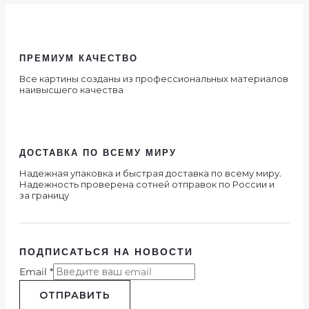
составляла
5
7
500,00 ₽.
500,00 ₽.
ПРЕМИУМ КАЧЕСТВО
Все картины созданы из профессиональных материалов
наивысшего качества
ДОСТАВКА ПО ВСЕМУ МИРУ
Надежная упаковка и быстрая доставка по всему миру.
Надежность проверена сотней отправок по России и
за границу
ПОДПИСАТЬСЯ НА НОВОСТИ
Email
*
ОТПРАВИТЬ