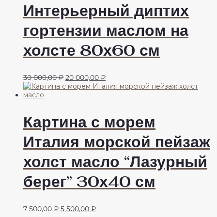
15
200,00 ₽.
Интерьерный диптих
000,00 ₽.
гортензии маслом на
холсте 80х60 см
Первоначальная
Текущая
30 000,00
₽
20 000,00
₽
цена
цена:
составляла
20
30
000,00 ₽.
000,00 ₽.
Картина с морем
Италия морской пейзаж
холст масло “Лазурный
берег” 30х40 см
Первоначальная
Текущая
7 500,00
₽
5 500,00
₽
цена
цена: