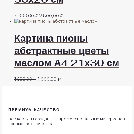
Первоначальная
Текущая
4 000,00
₽
2 800,00
₽
цена
цена:
составляла
2
4
800,00 ₽.
Картина пионы
000,00 ₽.
абстрактные цветы
маслом А4 21х30 см
Первоначальная
Текущая
1 500,00
₽
1 000,00
₽
цена
цена:
составляла
1
1
000,00 ₽.
500,00 ₽.
ПРЕМИУМ КАЧЕСТВО
Все картины созданы из профессиональных материалов
наивысшего качества