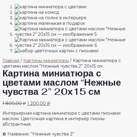
Главная
/
Картины миниатюры
/ Картина миниатюра с
цветами маслом “Нежные чувства 2” 20х15 см
Картина миниатюра с
цветами маслом “Нежные
чувства 2” 20х15 см
Первоначальная
Текущая
1 800,00
₽
1 200,00
₽
цена
цена:
Интерьерная картина миниатюра с цветами пионами
составляла
1
маслом. Цветочная картина в интерьер пионы
1
200,00 ₽.
абстрактные.
800,00 ₽.
✿ Название: “Нежные чувства 2”