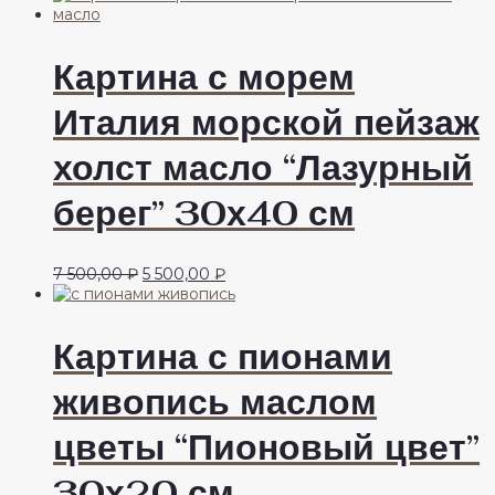
Картина с морем
Италия морской пейзаж
холст масло “Лазурный
берег” 30х40 см
Первоначальная
Текущая
7 500,00
₽
5 500,00
₽
цена
цена:
составляла
5
7
500,00 ₽.
Картина с пионами
500,00 ₽.
живопись маслом
цветы “Пионовый цвет”
30х20 см