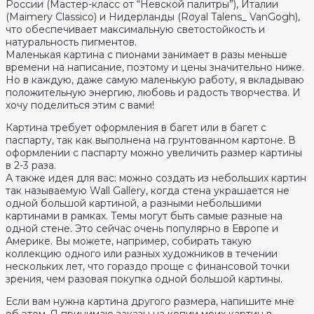
России (Мастер-класс от “Невской палитры”), Италии
(Maimery Classico) и Нидерланды (Royal Talens_ VanGogh),
что обеспечивает максимальную светостойкость и
натуральность пигментов.
Маленькая картина с пионами занимает в разы меньше
времени на написание, поэтому и цены значительно ниже.
Но в каждую, даже самую маленькую работу, я вкладываю
положительную энергию, любовь и радость творчества. И
хочу поделиться этим с вами!
Картина требует оформления в багет или в багет с
паспарту, так как выполнена на грунтованном картоне. В
оформлении с паспарту можно увеличить размер картины
в 2-3 раза.
А также идея для вас: можно создать из небольших картин
так называемую Wall Gallery, когда стена украшается не
одной большой картиной, а разными небольшими
картинами в рамках. Темы могут быть самые разные на
одной стене. Это сейчас очень популярно в Европе и
Америке. Вы можете, например, собирать такую
коллекцию одного или разных художников в течении
нескольких лет, что гораздо проще с финансовой точки
зрения, чем разовая покупка одной большой картины.
Если вам нужна картина другого размера, напишите мне