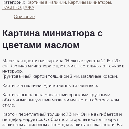
Картина
Категории:
Картины в наличии
,
Картины миниатюры
,
миниатюра
РАСПРОДАЖА
с
цветами
Описание
маслом
"Нежные
Картина миниатюра с
чувства
2"
цветами маслом
20х15
см
Масляная цветочная картина “Нежные чувства 2” 15 х 20
см. Картина миниатюра с цветами в пастельных оттенках в
интерьер.
Грунтованный картон толщиной 3 мм, масляные краски.
Картина в наличии. Единственный экземпляр.
Картина выполнена масляными красками крупными
объемными выпуклыми мазками импасто в абстрактном
стиле.
Картон переплетный толщиной 3 мм. Он не выгибается и
не деформируется. С обратной стороны картон покрыт
защитным акриловым лаком для защиты от влажности. Вы