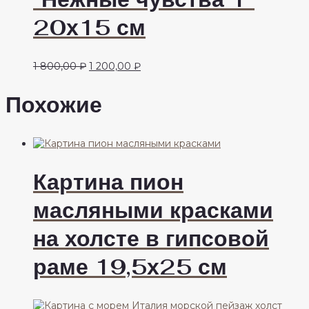
20х15 см
Первоначальная
Текущая
1 800,00
₽
1 200,00
₽
цена
цена:
составляла
1
Похожие
1
200,00 ₽.
800,00 ₽.
Картина пион
масляными красками
на холсте в гипсовой
раме 19,5х25 см