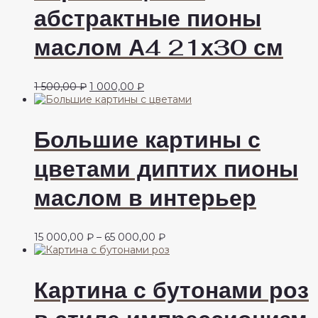
абстрактные пионы
маслом А4 21х30 см
Первоначальная
Текущая
1 500,00
₽
1 000,00
₽
цена
цена:
составляла
1
1
000,00 ₽.
Большие картины с
500,00 ₽.
цветами диптих пионы
маслом в интерьер
Диапазон
15 000,00
₽
–
65 000,00
₽
цен:
15
000,00 ₽
Картина с бутонами роз
–
65
000,00 ₽