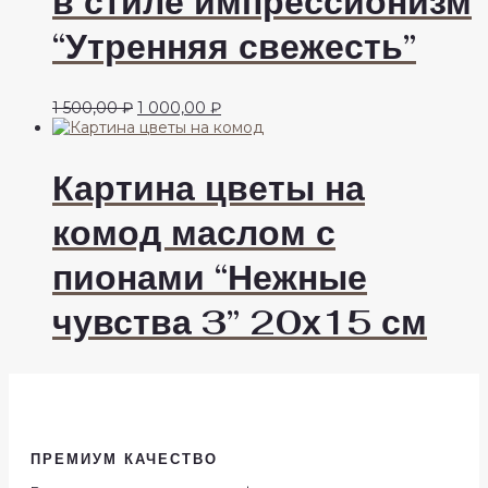
в стиле импрессионизм
“Утренняя свежесть”
Первоначальная
Текущая
1 500,00
₽
1 000,00
₽
цена
цена:
составляла
1
1
000,00 ₽.
Картина цветы на
500,00 ₽.
комод маслом с
пионами “Нежные
чувства 3” 20х15 см
ПРЕМИУМ КАЧЕСТВО