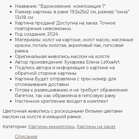
Название: “Вдохновение -композиция 1”
Размер картины: в раме 19,5х25х2 см, размер “окна”
13х18 см
Картина продана! Доступна на заказ. Точное
повторение невозможно.
Год создания: 2024
Материалы: холст на картоне, холст масло, масляные
краски, поталь золотая, акриловый лак, гипсовая
рамка
Оригинальная живопись маслом на холсте
Автор произведения: Хухарева Елена LeXxaArt
Подпись автора и информация о картине на
обратной стороне картины
Картина будет отправлена с трек-номер для
отслеживания доставки
Готова к развешиванию и не требует обрамления
багетом, так как обрамлена в гипсовую раму
Настенное крепление входит в комплект
Цветочная живопись с роскошными белыми цветами
маслом на холсте в изящной рамке.
Категории:
Картины миниатюры
,
Картины на заказ
Описание