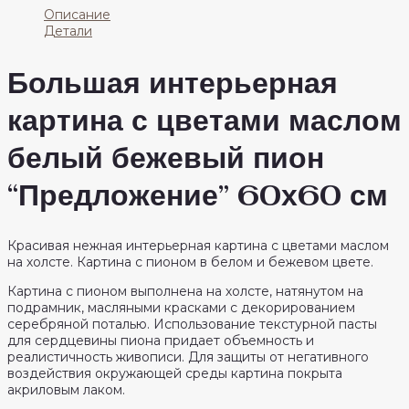
с
Описание
цветами
Детали
маслом
бежевый
Большая интерьерная
пион
с
картина с цветами маслом
серебром
"Предложение"
60х60
белый бежевый пион
см
“Предложение” 60х60 см
Красивая нежная интерьерная картина с цветами маслом
на холсте. Картина с пионом в белом и бежевом цвете.
Картина с пионом выполнена на холсте, натянутом на
подрамник, масляными красками с декорированием
серебряной поталью. Использование текстурной пасты
для сердцевины пиона придает объемность и
реалистичность живописи. Для защиты от негативного
воздействия окружающей среды картина покрыта
акриловым лаком.