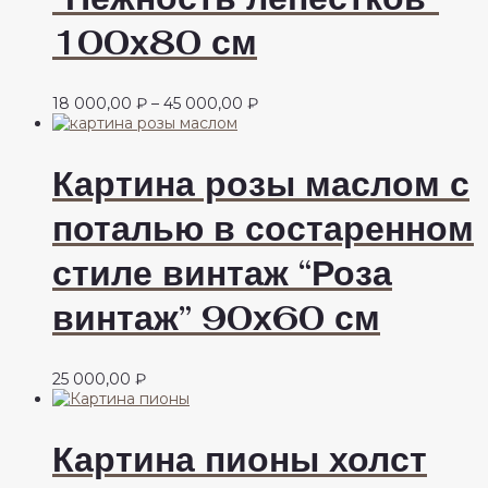
100х80 см
Диапазон
18 000,00
₽
–
45 000,00
₽
цен:
18
000,00 ₽
Картина розы маслом с
–
45
поталью в состаренном
000,00 ₽
стиле винтаж “Роза
винтаж” 90х60 см
25 000,00
₽
Картина пионы холст