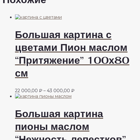
Большая картина с
цветами Пион маслом
“Притяжение” 100х80
см
Диапазон
22 000,00
₽
–
43 000,00
₽
цен:
22
000,00 ₽
Большая картина
–
43
пионы маслом
000,00 ₽
“Нежность лепестков”