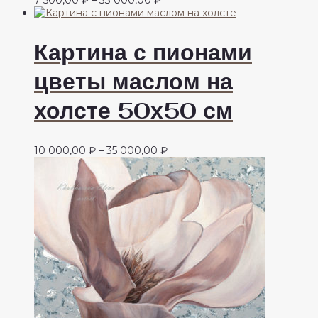
цен:
7
500,00 ₽
Картина с пионами
–
33
цветы маслом на
000,00 ₽
холсте 50х50 см
Диапазон
10 000,00
₽
–
35 000,00
₽
цен:
10
000,00 ₽
–
35
000,00 ₽