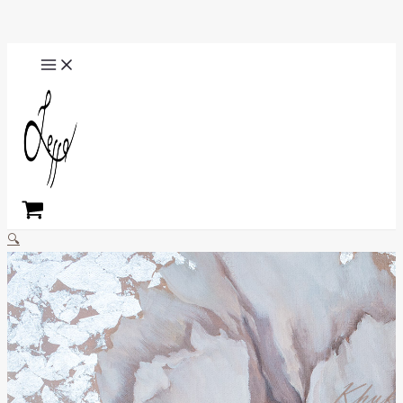
Перейти
Поиск
к
содержимому
MAIN
MENU
🔍