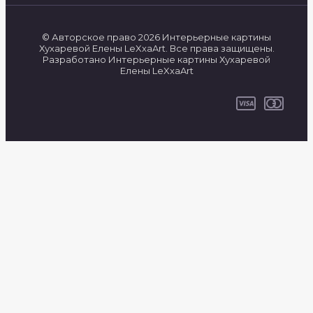
© Авторское право 2026 Интерьерные картины
Хухаревой Елены LeXxaArt. Все права защищены.
Разработано Интерьерные картины Хухаревой
Елены LeXxaArt