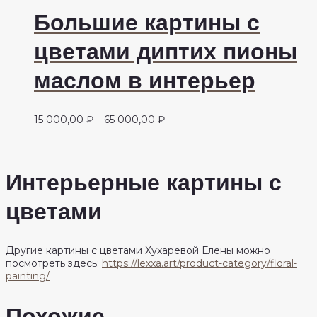
Большие картины с
цветами диптих пионы
маслом в интерьер
Диапазон
15 000,00
₽
–
65 000,00
₽
цен:
15
000,00 ₽
–
Интерьерные картины с
65
000,00 ₽
цветами
Другие картины с цветами Хухаревой Елены можно
посмотреть здесь:
https://lexxa.art/product-category/floral-
painting/
Похожие