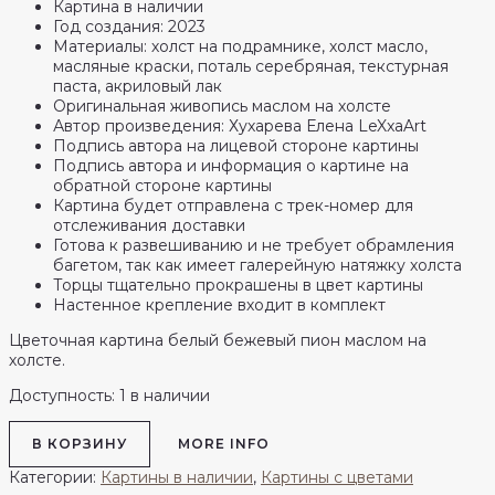
Картина в наличии
Год создания: 2023
Материалы: холст на подрамнике, холст масло,
масляные краски, поталь серебряная, текстурная
паста, акриловый лак
Оригинальная живопись маслом на холсте
Автор произведения: Хухарева Елена LeXxaArt
Подпись автора на лицевой стороне картины
Подпись автора и информация о картине на
обратной стороне картины
Картина будет отправлена с трек-номер для
отслеживания доставки
Готова к развешиванию и не требует обрамления
багетом, так как имеет галерейную натяжку холста
Торцы тщательно прокрашены в цвет картины
Настенное крепление входит в комплект
Цветочная картина белый бежевый пион маслом на
холсте.
Доступность:
1 в наличии
Количество
В КОРЗИНУ
MORE INFO
товара
Интерьерная
Категории:
Картины в наличии
,
Картины с цветами
картина